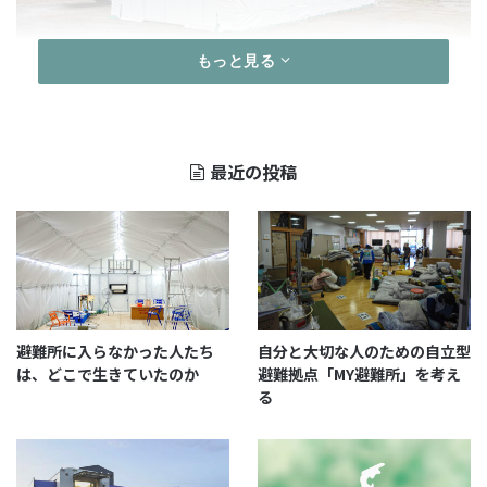
もっと見る
実はこの泥出し作業、単なる掃除ではありません。 こ
最近の投稿
こは来春、セミナーやイベントを行ったり、みんなで
お弁当を食べたりする「多目的ホール」としてオープ
ンする予定です。
人が快適に過ごせるしっかりとした「床」を作るため
には、まずこの泥を撤去し、下地を整えることが絶対
避難所に入らなかった人たち
自分と大切な人のための自立型
条件です。
は、どこで生きていたのか
避難拠点「MY避難所」を考え
る
宮口、泥と戦う
立ち上がったのは宮口。「やるしかない！」という気