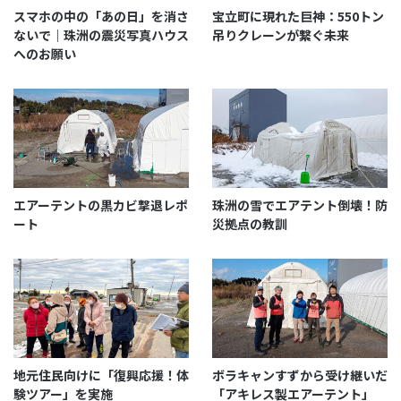
スマホの中の「あの日」を消さ
宝立町に現れた巨神：550トン
ないで｜珠洲の震災写真ハウス
吊りクレーンが繋ぐ未来
へのお願い
エアーテントの黒カビ撃退レポ
珠洲の雪でエアテント倒壊！防
ート
災拠点の教訓
地元住民向けに「復興応援！体
ボラキャンすずから受け継いだ
験ツアー」を実施
「アキレス製エアーテント」