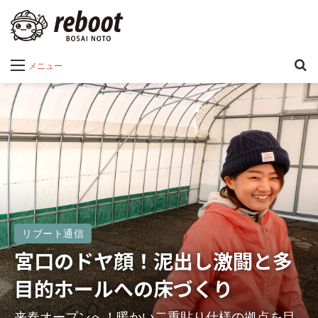
メニュー
リブート通信
宮口のドヤ顔！泥出し激闘と多
目的ホールへの床づくり
来春オープンへ！暖かい二重貼り仕様の拠点を目