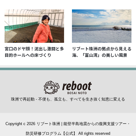
宮口のドヤ顔！泥出し激闘と多
リブート珠洲の拠点から見える
目的ホールへの床づくり
海、「富山湾」の美しい風景
珠洲で再起動 - 不便も、孤立も、すべてを生き抜く知恵に変える
内浦側ではあまり売ってない、道の駅すず塩田村オリ
Copyright c 2026 リブート珠洲 | 能登半島地震からの復興支援ツアー・
ジナルの塩れもん(れもん水)を気に入り、まとめ買い
防災研修プログラム【公式】 All rights reserved