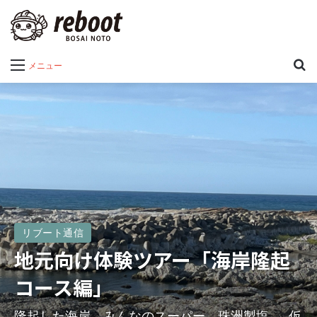
メニュー
リブート通信
地元向け体験ツアー「海岸隆起
コース編」
隆起した海岸、みんなのスーパー、珠洲製塩 — 仮