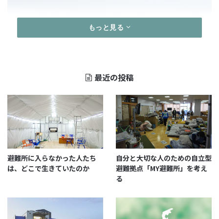
もっと見る
最近の投稿
避難所に入らなかった人たち
自分と大切な人のための自立型
外浦はこのように、海岸が３～４m隆起しました。白
は、どこで生きていたのか
避難拠点「MY避難所」を考え
くなっているところは海の中にあった部分。貝殻など
る
が付着したものが干からび、白く見えています。