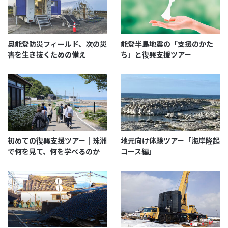
奥能登防災フィールド、次の災
能登半島地震の「支援のかた
害を生き抜くための備え
ち」と復興支援ツアー
初めての復興支援ツアー｜珠洲
地元向け体験ツアー「海岸隆起
で何を見て、何を学べるのか
コース編」
先月、大谷小中学校の向かいにオープンしたばかり
の、「みんなのスーパー」にも立ち寄りました。儲け
度外視、地域の人に喜ばれるのなら、と生活が便利に
なるように、ニーズも集めて仕入れているお店。