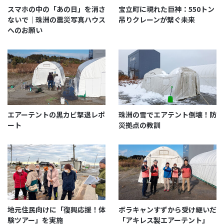
お店のレジは一時的に激混み！！最近は、観光客向け
スマホの中の「あの日」を消さ
宝立町に現れた巨神：550トン
にお土産「大谷塩」や「しおキャンディ」も置いてい
ないで｜珠洲の震災写真ハウス
吊りクレーンが繋ぐ未来
へのお願い
るそうです。
エアーテントの黒カビ撃退レポ
珠洲の雪でエアテント倒壊！防
ート
災拠点の教訓
地元の方に案内するのが、なんだか嬉しそうな珠洲製
塩、山岸社長。いつもより２回ほど多く大サービスの
地元住民向けに「復興応援！体
ボラキャンすずから受け継いだ
験ツアー」を実施
「アキレス製エアーテント」
海水撒き実演でした。