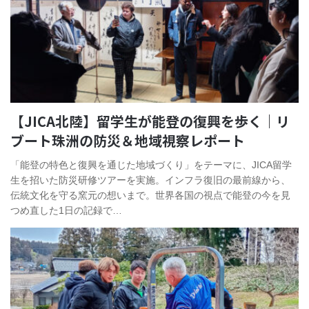
【JICA北陸】留学生が能登の復興を歩く｜リ
ブート珠洲の防災＆地域視察レポート
「能登の特色と復興を通じた地域づくり」をテーマに、JICA留学
生を招いた防災研修ツアーを実施。インフラ復旧の最前線から、
伝統文化を守る窯元の想いまで。世界各国の視点で能登の今を見
つめ直した1日の記録で…