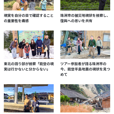
現実を自分の目で確認すること
珠洲市の被災地現状を視察し、
このツアーは、災害教育プログラムとしても貴重で、
の重要性を痛感
復興への思いを共有
珠洲市でしか得られない現地の空気感や学びが詰まっ
ています。観光とは一味違う学びのガイドツアーを通
じて、災害への意識が変わるきっかけを得られます。
また、私たちのように参加者の専門分野に合わせたオ
プションも可能と伺いましたので、ぜひ再訪を考えて
います。震災を自分の目で見ることで、防災対策も変
東北の語り部が視察「能登の現
ツアー参加者が語る珠洲市の
わることと思います。
実は行かないと分からない」
今、能登半島地震の現状を見つ
めて
この度は、リブート珠洲の復興支援ツアーにご参加い
ただき、誠にありがとうございました。皆様が珠洲市
の現状や震災の影響を真剣に学んでくださったこと、
大変うれしく思います。地元住民やガイドの経験を通
じて、少しでも震災への理解や防災意識が高まるお手