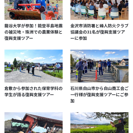
建物や地盤沈下の原因、耐震補強の大切さなど、普段
の生活では触れない専門的な情報も含まれており、震
災をより深く理解することができました。
龍谷大学が参加！能登半島地震
金沢市消防署と婦人防火クラブ
の被災地・珠洲での農業体験と
協議会の31名が復興支援ツア
特に印象的だったのは見附島の崩壊や復興作業の風景
復興支援ツアー
ーに参加
で、これらは写真や映像だけでは伝わらない迫力があ
りました。私たちは、このツアーで震災を「自分ご
と」として捉え、防災意識が大きく変わりました。
倉敷から参加された保育学科の
石川県白山市から白山商工会ご
学生が語る復興支援ツアー
一行様が復興支援ツアーにご参
加