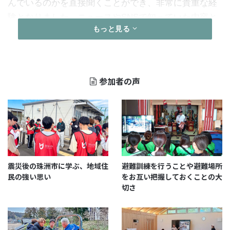
んでいるのかを直接聞くことができ、非常に貴重な経
験となりました。ニュースやSNSで知っていた内容と
もっと見る
は異なる現地のリアルな姿を、自分の目で確認するこ
とがどれほど重要かを実感しました。
参加者の声
震災後の珠洲市に学ぶ、地域住
避難訓練を行うことや避難場所
民の強い思い
をお互い把握しておくことの大
切さ
また、ガイドさんの説明は非常に丁寧で、質問にも的
確に答えていただきました。お話の中には、倒壊した